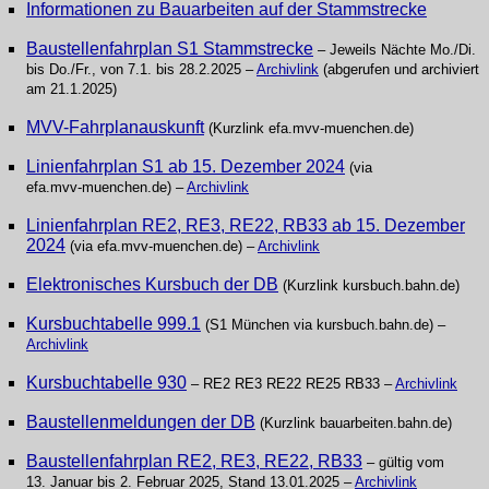
Informationen zu Bauarbeiten auf der Stammstrecke
Baustellenfahrplan S1 Stammstrecke
– Jeweils Nächte Mo./Di.
bis Do./Fr., von 7.1. bis 28.2.2025 –
Archivlink
(abgerufen und archiviert
am 21.1.2025)
MVV-Fahrplanauskunft
(Kurzlink efa.mvv‑muenchen.de)
Linienfahrplan S1 ab 15. Dezember 2024
(via
efa.mvv‑muenchen.de) –
Archivlink
Linienfahrplan RE2, RE3, RE22, RB33 ab 15. Dezember
2024
(via efa.mvv‑muenchen.de) –
Archivlink
Elektronisches Kursbuch der DB
(Kurzlink kursbuch.bahn.de)
Kursbuchtabelle 999.1
(S1 München via kursbuch.bahn.de) –
Archivlink
Kursbuchtabelle 930
– RE2 RE3 RE22 RE25 RB33 –
Archivlink
Baustellenmeldungen der DB
(Kurzlink bauarbeiten.bahn.de)
Baustellenfahrplan RE2, RE3, RE22, RB33
– gültig vom
13. Januar bis 2. Februar 2025, Stand 13.01.2025 –
Archivlink