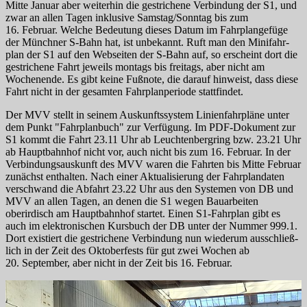
Mitte Januar aber weiterhin die gestrichene Verbindung der S1, und
zwar an allen Tagen inklusive Samstag/
Sonntag bis zum
16. Februar. Welche Bedeutung dieses Datum im Fahr­plan­gefüge
der Münchner S‑Bahn hat, ist unbekannt. Ruft man den Mini­fahr­
plan der S1 auf den Webseiten der S‑Bahn auf, so erscheint dort die
gestrichene Fahrt jeweils montags bis freitags, aber nicht am
Wochenende. Es gibt keine Fußnote, die darauf hinweist, dass diese
Fahrt nicht in der gesamten Fahr­plan­periode stattfindet.
Der MVV stellt in seinem Auskunfts­system Linien­fahr­pläne unter
dem Punkt "Fahr­plan­buch" zur Verfügung. Im PDF-Dokument zur
S1 kommt die Fahrt 23.11 Uhr ab Leuch­ten­berg­ring bzw. 23.21 Uhr
ab Haupt­bahn­hof nicht vor, auch nicht bis zum 16. Februar. In der
Ver­bindungs­aus­kunft des MVV waren die Fahrten bis Mitte Februar
zunächst enthalten. Nach einer Aktualisierung der Fahrplandaten
verschwand die Abfahrt 23.22 Uhr aus den Systemen von DB und
MVV an allen Tagen, an denen die S1 wegen Bauarbeiten
oberirdisch am Haupt­bahn­hof startet. Einen S1-Fahr­plan gibt es
auch im elektro­nischen Kursbuch der DB unter der Nummer 999.1.
Dort existiert die gestrichene Verbindung nun wiederum aus­schließ­
lich in der Zeit des Oktober­fests für gut zwei Wochen ab
20. September, aber nicht in der Zeit bis 16. Februar.