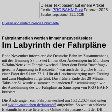
Dieser Text basiert auf einem Artikel
für die
PRO BAHN Post
Februar 2025.
Bearbeitungsstand: 21.1.2025
Quellen und weiterführende Dokumente
Fahrplan­medien werden immer unzuver­lässiger
Im Labyrinth der Fahrpläne
Ende November informierte die Deutsche Bahn im Zusammen­hang
mit der Trennung S7 in zwei Linien über Änderungen im Münchner
S‑Bahn-Netz zum Fahrplan­wechsel. Unter dem Punkt "nachfrage­
gerechte Anpassung in Randzeiten" war auch der tägliche Entfall
einer Fahrt der S1 um 23.11 Uhr ab Leuchten­berg­ring nach Freising
und zum Flughafen aufgeführt. Das frühere Ende des 20-Minuten-
Takts der S1 wurde zusammen mit anderen Ein­schrän­kungen wie
der Ausdünnung des U6-Fahrplans an Samstagen von PRO BAHN
kritisiert.
Die Änderungen zum Fahr­plan­wechsel am 15.12.2024 sind unten
auf
s‑bahn‑muenchen.de
/fahren
/s5
aufgeführt. So weit so schlecht.
Erstaun­licher­weise lieferte die Online-Fahr­plan­aus­kunft der DB