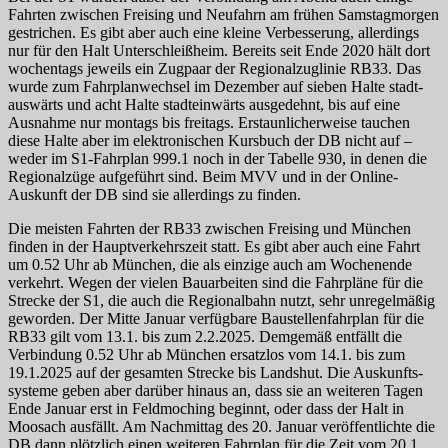
Fahrten zwischen Freising und Neufahrn am frühen Samstag­morgen
gestrichen. Es gibt aber auch eine kleine Verbes­serung, allerdings
nur für den Halt Unter­schleiß­heim. Bereits seit Ende 2020 hält dort
wochentags jeweils ein Zugpaar der Regio­nal­zug­linie RB33. Das
wurde zum Fahr­plan­wechsel im Dezember auf sieben Halte stadt­
aus­wärts und acht Halte stadt­ein­wärts ausgedehnt, bis auf eine
Ausnahme nur montags bis freitags. Erstaun­licher­weise tauchen
diese Halte aber im elektro­nischen Kursbuch der DB nicht auf –
weder im S1-Fahrplan 999.1 noch in der Tabelle 930, in denen die
Regio­nal­züge aufgeführt sind. Beim MVV und in der Online-
Auskunft der DB sind sie allerdings zu finden.
Die meisten Fahrten der RB33 zwischen Freising und München
finden in der Haupt­verkehrs­zeit statt. Es gibt aber auch eine Fahrt
um 0.52 Uhr ab München, die als einzige auch am Wochenende
verkehrt. Wegen der vielen Bauarbeiten sind die Fahrpläne für die
Strecke der S1, die auch die Regionalbahn nutzt, sehr unregel­mä­ßig
geworden. Der Mitte Januar verfügbare Bau­stellen­fahr­plan für die
RB33 gilt vom 13.1. bis zum 2.2.2025. Demgemäß entfällt die
Verbindung 0.52 Uhr ab München ersatzlos vom 14.1. bis zum
19.1.2025 auf der gesamten Strecke bis Landshut. Die Aus­kunfts­
systeme geben aber darüber hinaus an, dass sie an weiteren Tagen
Ende Januar erst in Feldmoching beginnt, oder dass der Halt in
Moosach ausfällt. Am Nachmittag des 20. Januar ver­öf­fent­lichte die
DB dann plötzlich einen weiteren Fahrplan für die Zeit vom 20.1.