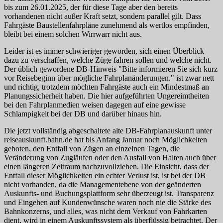
bis zum 26.01.2025, der für diese Tage aber den bereits
vorhandenen nicht außer Kraft setzt, sondern parallel gilt. Dass
Fahrgäste Baustellenfahrpläne zunehmend als wertlos empfinden,
bleibt bei einem solchen Wirrwarr nicht aus.
Leider ist es immer schwieriger geworden, sich einen Überblick
dazu zu verschaffen, welche Züge fahren sollen und welche nicht.
Der üblich gewordene DB-Hinweis "Bitte informieren Sie sich kurz
vor Reisebeginn über mögliche Fahr­plan­än­de­rungen." ist zwar nett
und richtig, trotzdem möchten Fahrgäste auch ein Mindestmaß an
Planungs­sicher­heit haben. Die hier aufgeführten Unge­reimt­heiten
bei den Fahr­plan­medien weisen dagegen auf eine gewisse
Schlampigkeit bei der DB und darüber hinaus hin.
Die jetzt vollständig abgeschaltete alte DB-Fahr­plan­aus­kunft unter
reiseauskunft.bahn.de hat bis Anfang Januar noch Mög­lich­keiten
geboten, den Entfall von Zügen an einzelnen Tagen, die
Veränderung von Zugläufen oder den Ausfall von Halten auch über
einen längeren Zeitraum nach­zu­voll­ziehen. Die Einsicht, dass der
Entfall dieser Mög­lich­keiten ein echter Verlust ist, ist bei der DB
nicht vorhanden, da die Managementebene von der geänderten
Auskunfts- und Buchungs­platt­form sehr überzeugt ist. Transparenz
und Eingehen auf Kunden­wünsche waren noch nie die Stärke des
Bahn­konzerns, und alles, was nicht dem Verkauf von Fahrkarten
dient, wird in einem Auskunfts­system als überflüssig betrachtet. Der