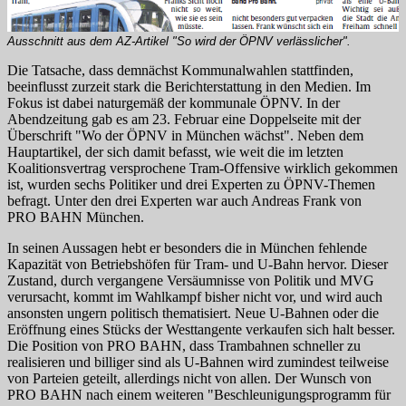
Ausschnitt aus dem AZ-Artikel "So wird der ÖPNV verlässlicher".
Die Tatsache, dass demnächst Kommunalwahlen stattfinden,
beeinflusst zurzeit stark die Berichterstattung in den Medien. Im
Fokus ist dabei naturgemäß der kommunale ÖPNV. In der
Abendzeitung gab es am 23. Februar eine Doppelseite mit der
Überschrift "Wo der ÖPNV in München wächst". Neben dem
Hauptartikel, der sich damit befasst, wie weit die im letzten
Koalitionsvertrag versprochene Tram-Offensive wirklich gekommen
ist, wurden sechs Politiker und drei Experten zu ÖPNV-Themen
befragt. Unter den drei Experten war auch Andreas Frank von
PRO BAHN München.
In seinen Aussagen hebt er besonders die in München fehlende
Kapazität von Betriebshöfen für Tram- und U‑Bahn hervor. Dieser
Zustand, durch vergangene Versäumnisse von Politik und MVG
verursacht, kommt im Wahlkampf bisher nicht vor, und wird auch
ansonsten ungern politisch thematisiert. Neue U‑Bahnen oder die
Eröffnung eines Stücks der Westtangente verkaufen sich halt besser.
Die Position von PRO BAHN, dass Trambahnen schneller zu
realisieren und billiger sind als U‑Bahnen wird zumindest teilweise
von Parteien geteilt, allerdings nicht von allen. Der Wunsch von
PRO BAHN nach einem weiteren "Beschleunigungsprogramm für