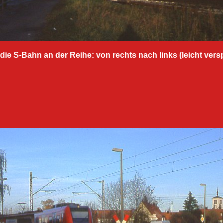
t die S-Bahn an der Reihe: von rechts nach links (leicht verspät