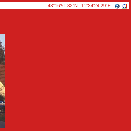
48°16′51.82″N 11°34′24.29″E