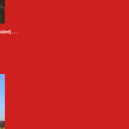
et) . . .