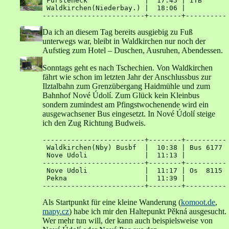
 Fürsteneck              |  17:45 | ITB

 Waldkirchen(Niederbay.) |  18:06 | 

Da ich an diesem Tag bereits ausgiebig zu Fuß
unterwegs war, bleibt in Waldkirchen nur noch der
Aufstieg zum Hotel – Duschen, Ausruhen, Abendessen.
Sonntags geht es nach Tschechien. Von Waldkirchen
fährt wie schon im letzten Jahr der Anschlussbus zur
Ilztalbahn zum Grenzübergang Haidmühle und zum
Bahnhof Nové Údolí. Zum Glück kein Kleinbus
sondern zumindest am Pfingstwochenende wird ein
ausgewachsener Bus eingesetzt. In Nové Údolí steige
ich den Zug Richtung Budweis.
-------------------------+--------+----------

 Waldkirchen(Nby) Busbf  |  10:38 | Bus 6177

 Nove Udoli              |  11:13 | 

-------------------------+--------+----------

 Nove Udoli              |  11:17 | Os  8115

 Pekna                   |  11:39 | 

Als Startpunkt für eine kleine Wanderung (
komoot.de
,
mapy.cz
) habe ich mir den Haltepunkt Pěkná ausgesucht.
Wer mehr tun will, der kann auch beispielsweise von