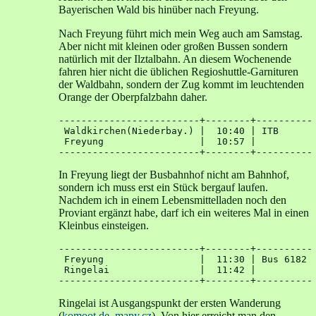
Bayerischen Wald bis hinüber nach Freyung.
Nach Freyung führt mich mein Weg auch am Samstag.
Aber nicht mit kleinen oder großen Bussen sondern
natürlich mit der Ilztalbahn. An diesem Wochenende
fahren hier nicht die üblichen Regioshuttle-Garnituren
der Waldbahn, sondern der Zug kommt im leuchtenden
Orange der Oberpfalzbahn daher.
-------------------------+--------+----------

 Waldkirchen(Niederbay.) |  10:40 | ITB 

 Freyung                 |  10:57 | 

In Freyung liegt der Busbahnhof nicht am Bahnhof,
sondern ich muss erst ein Stück bergauf laufen.
Nachdem ich in einem Lebensmittelladen noch den
Proviant ergänzt habe, darf ich ein weiteres Mal in einen
Kleinbus einsteigen.
-------------------------+--------+----------

 Freyung                 |  11:30 | Bus 6182 

 Ringelai                |  11:42 | 

Ringelai ist Ausgangspunkt der ersten Wanderung
(
komoot.de
,
mapy.cz
). Von hier erreicht man den