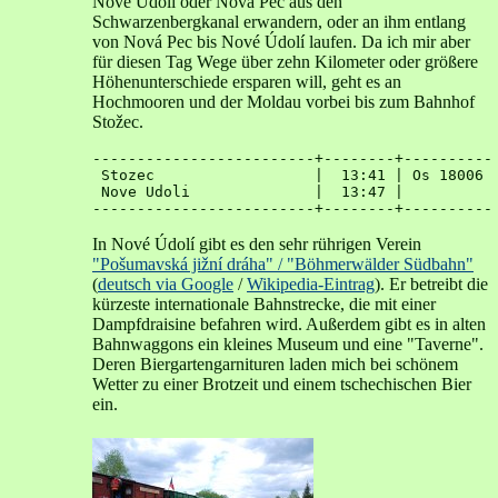
Nové Údolí oder Nová Pec aus den
Schwarzenbergkanal erwandern, oder an ihm entlang
von Nová Pec bis Nové Údolí laufen. Da ich mir aber
für diesen Tag Wege über zehn Kilometer oder größere
Höhenunterschiede ersparen will, geht es an
Hochmooren und der Moldau vorbei bis zum Bahnhof
Stožec.
-------------------------+--------+----------

 Stozec                  |  13:41 | Os 18006 

 Nove Udoli              |  13:47 | 

In Nové Údolí gibt es den sehr rührigen Verein
"Pošumavská jižní dráha" / "Böhmerwälder Südbahn"
(
deutsch via Google
/
Wikipedia-Eintrag
). Er betreibt die
kürzeste internationale Bahnstrecke, die mit einer
Dampfdraisine befahren wird. Außerdem gibt es in alten
Bahnwaggons ein kleines Museum und eine "Taverne".
Deren Biergartengarnituren laden mich bei schönem
Wetter zu einer Brotzeit und einem tschechischen Bier
ein.