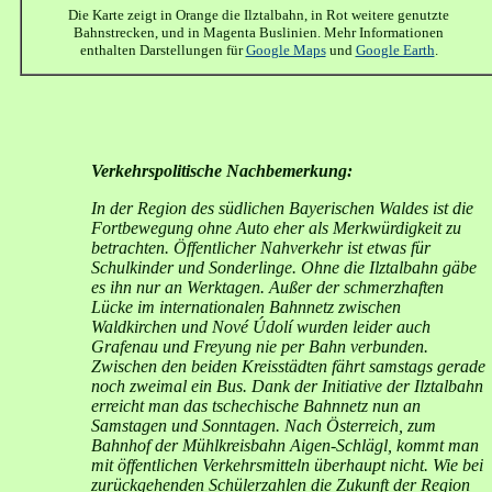
Die Karte zeigt in Orange die Ilztalbahn, in Rot weitere genutzte
Bahnstrecken, und in Magenta Buslinien. Mehr Informationen
enthalten Darstellungen für
Google Maps
und
Google Earth
.
Verkehrspolitische Nachbemerkung:
In der Region des südlichen Bayerischen Waldes ist die
Fortbewegung ohne Auto eher als Merkwürdigkeit zu
betrachten. Öffentlicher Nahverkehr ist etwas für
Schulkinder und Sonderlinge. Ohne die Ilztalbahn gäbe
es ihn nur an Werktagen. Außer der schmerzhaften
Lücke im internationalen Bahnnetz zwischen
Waldkirchen und Nové Údolí wurden leider auch
Grafenau und Freyung nie per Bahn verbunden.
Zwischen den beiden Kreisstädten fährt samstags gerade
noch zweimal ein Bus. Dank der Initiative der Ilztalbahn
erreicht man das tschechische Bahnnetz nun an
Samstagen und Sonntagen. Nach Österreich, zum
Bahnhof der Mühlkreisbahn Aigen-Schlägl, kommt man
mit öffentlichen Verkehrsmitteln überhaupt nicht. Wie bei
zurückgehenden Schülerzahlen die Zukunft der Region