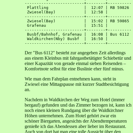
-------------------------+--------+----------

 Plattling               |  12:07 | RB 59826 

 Zwiesel(Bay)            |  12:58 | 

-------------------------+--------+----------

 Zwiesel(Bay)            |  15:02 | RB 59865 

 Grafenau                |  15:51 | 

-------------------------+--------+----------

 Busbf/Bahnhof, Grafenau |  16:08 | Bus 6112 

 Waldkirchen(Nby) Busbf  |  16:50 | 

Der "Bus 6112" besteht zur angegeben Zeit allerdings
aus einem Kleinbus mit fahrgastbetätigter Schiebetür und
einer Kapazität von gerade einmal sieben Reisenden –
Komfortnote selbst für eine Buslinie eher fünf minus.
Wie man dem Fahrplan entnehmen kann, steht in
Zwiesel eine Mittagspause mit kurzer Stadtbesichtigung
an.
Nachdem in Waldkirchen der Weg zum Hotel (immer
bergauf) gefunden und das Zimmer bezogen ist, kann ich
noch einen kleinen Rundgang über die Waldkirchner
Höhen unternehmen. Zum Hotel gehört zwar ein
schöner Biergarten, angesichts der Abendtemperaturen
genieße ich das Abendessen aber lieber im Restaurant.
Auch von dort hat man eine tolle Aussicht über den