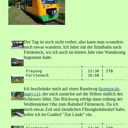
Der Tag ist noch nicht vorbei, also kann man woanders
noch etwas wandern. Ich fahre mit der Ilztalbahn nach
Fürsteneck, wo ich auch im letzten Jahr eine Wanderung
begonnen hatte.
-------------------------+--------+----------

 Freyung                 |  15:30 | ITB 

 Fürsteneck              |  16:08 | 

Ich beschränke mich auf einen Rundweg (
komoot.de
,
mapy.cz
), der mich zunächst auf die Höhen südlich des
Schlosses führt. Der Rückweg erfolgt dann entlang der
Wolfensteiner Ohe zum Bahnhof Fürsteneck. Da ich
noch etwas Zeit und ziemlichen Flüssigkeitsbedarf habe,
kehre ich im Gasthof "Zur Linde" ein.
-------------------------+--------+----------
