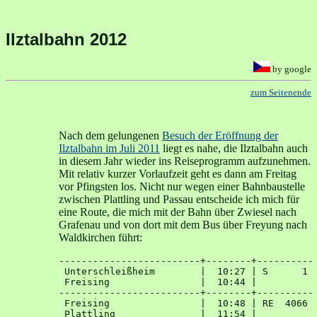
Ilztalbahn 2012
by google
zum Seitenende
Nach dem gelungenen
Besuch der Eröffnung der
Ilztalbahn im Juli 2011
liegt es nahe, die Ilztalbahn auch
in diesem Jahr wieder ins Reiseprogramm aufzunehmen.
Mit relativ kurzer Vorlaufzeit geht es dann am Freitag
vor Pfingsten los. Nicht nur wegen einer Bahnbaustelle
zwischen Plattling und Passau entscheide ich mich für
eine Route, die mich mit der Bahn über Zwiesel nach
Grafenau und von dort mit dem Bus über Freyung nach
Waldkirchen führt:
-------------------------+--------+----------

 Unterschleißheim        |  10:27 | S      1 

 Freising                |  10:44 | 

-------------------------+--------+----------

 Freising                |  10:48 | RE  4066 

 Plattling               |  11:54 | 
