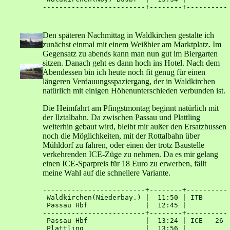
Den späteren Nachmittag in Waldkirchen gestalte ich
zunächst einmal mit einem Weißbier am Marktplatz. Im
Gegensatz zu abends kann man nun gut im Biergarten
sitzen. Danach geht es dann hoch ins Hotel. Nach dem
Abendessen bin ich heute noch fit genug für einen
längeren Verdauungsspaziergang, der in Waldkirchen
natürlich mit einigen Höhenunterschieden verbunden ist.
Die Heimfahrt am Pfingstmontag beginnt natürlich mit
der Ilztalbahn. Da zwischen Passau und Plattling
weiterhin gebaut wird, bleibt mir außer den Ersatzbussen
noch die Möglichkeiten, mit der Rottalbahn über
Mühldorf zu fahren, oder einen der trotz Baustelle
verkehrenden ICE-Züge zu nehmen. Da es mir gelang
einen ICE-Sparpreis für 18 Euro zu erwerben, fällt
meine Wahl auf die schnellere Variante.
-------------------------+--------+----------

 Waldkirchen(Niederbay.) |  11:50 | ITB 

 Passau Hbf              |  12:45 | 

-------------------------+--------+----------

 Passau Hbf              |  13:24 | ICE   26

 Plattling               |  13:56 | 
