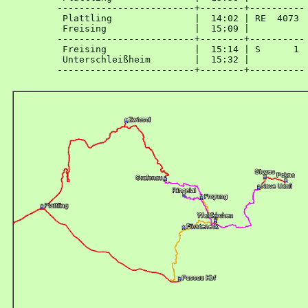
-------------------------+--------+----------

 Plattling               |  14:02 | RE  4073

 Freising                |  15:09 | 

-------------------------+--------+----------

 Freising                |  15:14 | S      1

 Unterschleißheim        |  15:32 | 
