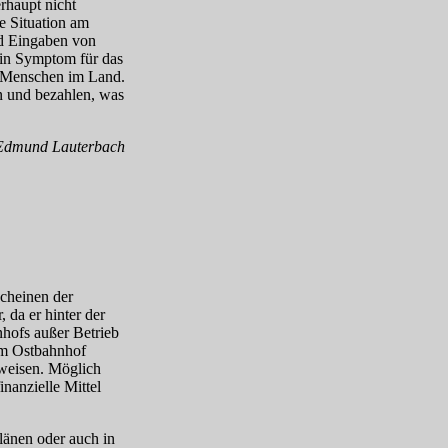
rhaupt nicht
e Situation am
nd Eingaben von
 ein Symptom für das
n Menschen im Land.
n und bezahlen, was
Edmund Lauterbach
cheinen der
 da er hinter der
hofs außer Betrieb
im Ostbahnhof
uweisen. Möglich
nanzielle Mittel
länen oder auch in