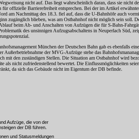
g­wei­sung nicht auf. Das liegt wahrscheinlich daran, dass sie nicht d
für offizielle Barrierefreiheit entsprechen. Bei der im Artikel erwähn
ord am Nachmittag des 18.3. fiel auf, dass die U‑Bahnhöfe auch vormi
ginn zugänglich blieben, was am Ostbahnhof nicht möglich sein soll. D
Ablauf beim Ab- und Anschalten von Aufzügen die für S‑Bahn-Fahrgäst
Problematik des unsinnigen Aufzugsabschaltens in Neuperlach Süd, zei
rungspotenzial.
nhofsmanagement München der Deutschen Bahn gab es ebenfalls ein
er Außerbetriebnahme der MVG-Aufzüge stehe das Bahnhofsmananage
ch mit den zuständigen Stellen. Die Situation am Ostbahnhof wird bez
te als nicht zufriedenstellend bewertet. Die Einflussmöglichkeiten seie
ränkt, da sich das Gebäude nicht im Eigentum der DB befinde.
und Aufzüge, die von der
steigen der DB führen.
tionen und Statusmeldungen