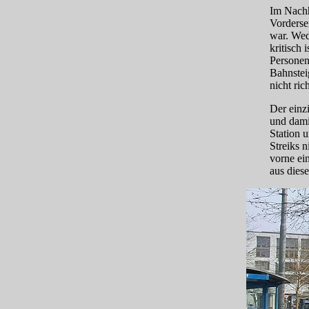
Im Nachh
Vorderse
war. Wed
kritisch
Personen
Bahnstei
nicht ri
Der einz
und dami
Station 
Streiks 
vorne ei
aus diese