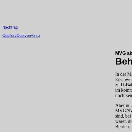
Nachtrag
Quellen/Querverweise
MVG akt
Beh
In der M
Erschwer
zu U‑Bah
im kommu
noch kei
Aber nur
MVG/SWM-
sind, be
waren di
Betrieb.