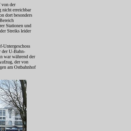
f von der
 nicht erreichbar
n dort besonders
 Bereich
rer Stationen und
r Streiks leider
f-Unter­geschoss
er der U‑Bahn-
hn war während der
 Aufzug, der von
agen am Ostbahnhof