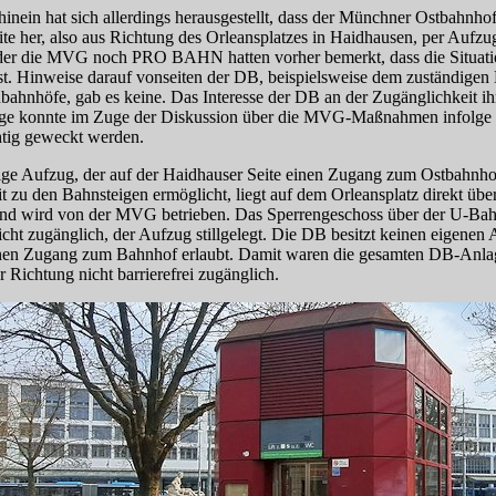
inein hat sich allerdings herausgestellt, dass der Münchner Ostbahnho
ite her, also aus Richtung des Orleansplatzes in Haidhausen, per Aufzug
er die MVG noch PRO BAHN hatten vorher bemerkt, dass die Situatio
 ist. Hinweise darauf vonseiten der DB, beispielsweise dem zuständigen
bahnhöfe, gab es keine. Das Interesse der DB an der Zugänglichkeit ih
ge konnte im Zuge der Diskussion über die MVG-Maß­nahmen infolge de
chtig geweckt werden.
ige Aufzug, der auf der Haidhauser Seite einen Zugang zum Ostbahnho
t zu den Bahnsteigen ermöglicht, liegt auf dem Orleansplatz direkt üb
und wird von der MVG betrieben. Das Sperrengeschoss über der U‑Ba
nicht zugänglich, der Aufzug stillgelegt. Die DB besitzt keinen eigenen
nen Zugang zum Bahnhof erlaubt. Damit waren die gesamten DB-An­l
r Richtung nicht barrierefrei zugänglich.