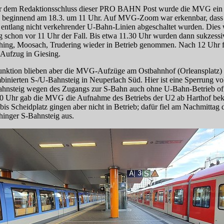
r dem Redaktionsschluss dieser PRO BAHN Post wurde die MVG ein 
t, beginnend am 18.3. um 11 Uhr. Auf MVG-Zoom war erkennbar, dass 
entlang nicht verkehrender U‑Bahn-Linien abgeschaltet wurden. Dies 
g schon vor 11 Uhr der Fall. Bis etwa 11.30 Uhr wurden dann sukzessi
ing, Moosach, Trudering wieder in Betrieb genommen. Nach 12 Uhr f
 Aufzug in Giesing.
nktion blieben aber die MVG-Auf­züge am Ostbahnhof (Orleansplatz)
inierten S‑/U‑Bahnsteig in Neuperlach Süd. Hier ist eine Sperrung v
ahnsteig wegen des Zugangs zur S‑Bahn auch ohne U‑Bahn-Betrieb of
 Uhr gab die MVG die Aufnahme des Betriebs der U2 ab Harthof bek
 bis Scheidplatz gingen aber nicht in Betrieb; dafür fiel am Nachmitta
inger S‑Bahnsteig aus.