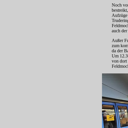
Noch vo
bestreik
Aufzüge 
Truderin
Feldmoch
auch der
Außer Fu
zum komb
da der B
Um 12.30
von dort
Feldmoch