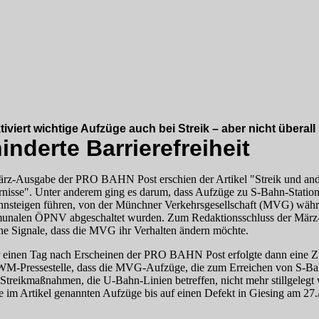
iviert wichtige Aufzüge auch bei Streik – aber nicht überall
inderte Barrierefreiheit
ärz-Ausgabe der PRO BAHN Post erschien der Artikel "Streik und an
nisse". Unter anderem ging es darum, dass Aufzüge zu S‑Bahn-Statione
nsteigen führen, von der Münchner Verkehrsgesellschaft (MVG) währ
nalen ÖPNV abgeschaltet wurden. Zum Redaktionsschluss der März-
ne Signale, dass die MVG ihr Verhalten ändern möchte.
 einen Tag nach Erscheinen der PRO BAHN Post erfolgte dann eine Z
Presse­stelle, dass die MVG-Auf­züge, die zum Erreichen von S‑Bah
i Streikmaßnahmen, die U‑Bahn-Linien betreffen, nicht mehr stillgelegt
e im Artikel genannten Aufzüge bis auf einen Defekt in Giesing am 27.