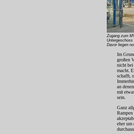
Zugang zum MVG
Untergeschoss 
Davor liegen n
Im Grunde
großen V
nicht be
macht. E
schafft,
Immerhin
an denen
mit etwa
sein.
Ganz all
Rampen z
akzeptab
eher um 
durchaus