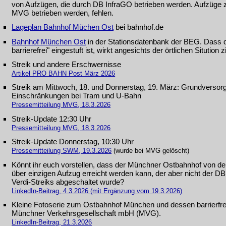
von Aufzügen, die durch DB InfraGO betrieben werden. Aufzüge z
MVG betrieben werden, fehlen.
Lageplan Bahnhof Müchen Ost
bei bahnhof.de
Bahnhof München Ost
in der Stationsdatenbank der BEG. Dass de
barrierefrei" eingestuft ist, wirkt angesichts der örtlichen Sitution
Streik und andere Erschwernisse
Artikel PRO BAHN Post März 2026
Streik am Mittwoch, 18. und Donnerstag, 19. März: Grundverso
Einschränkungen bei Tram und U‑Bahn
Pressemitteilung MVG, 18.3.2026
Streik-Update 12:30 Uhr
Pressemitteilung MVG, 18.3.2026
Streik-Update Donnerstag, 10:30 Uhr
Pressemitteilung SWM, 19.3.2026
(wurde bei MVG gelöscht)
Könnt ihr euch vorstellen, dass der Münchner Ostbahnhof von der 
über einzigen Aufzug erreicht werden kann, der aber nicht der D
Verdi-Streiks abgeschaltet wurde?
LinkedIn-Beitrag, 4.3.2026 (mit Ergänzung vom 19.3.2026)
Kleine Fotoserie zum Ostbahnhof München und dessen barrierfr
Münchner Verkehrsgesellschaft mbH (MVG).
LinkedIn-Beitrag, 21.3.2026