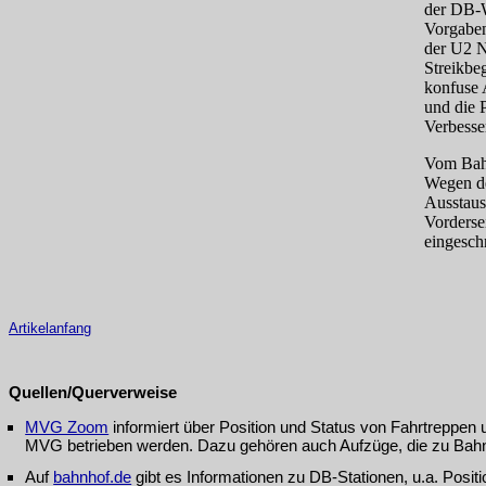
der DB-We
Vorgaben 
der U2 N
Streikbe
konfuse 
und die 
Verbesse
Vom Bah
Wegen d
Ausstaus
Vordersei
eingesch
Artikelanfang
Quellen/Querverweise
MVG Zoom
informiert über Position und Status von Fahrtreppen 
MVG betrieben werden. Dazu gehören auch Aufzüge, die zu Bahn
Auf
bahnhof.de
gibt es Informationen zu DB-Stationen, u.a. Posi