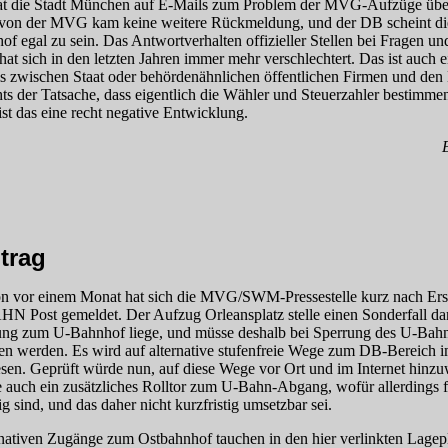
at die Stadt München auf E‑Mails zum Problem der MVG-Auf­züge übe
, von der MVG kam keine weitere Rückmeldung, und der DB scheint di
of egal zu sein. Das Antwortverhalten offizieller Stellen bei Fragen u
hat sich in den letzten Jahren immer mehr verschlechtert. Das ist auch
is zwischen Staat oder behördenähnlichen öffentlichen Firmen und de
ts der Tatsache, dass eigentlich die Wähler und Steuerzahler bestimme
 ist das eine recht negative Entwicklung.
trag
n vor einem Monat hat sich die MVG/SWM-Presse­stelle kurz nach Ers
 Post gemeldet. Der Aufzug Orleansplatz stelle einen Sonderfall dar,
ng zum U‑Bahnhof liege, und müsse deshalb bei Sperrung des U‑Bahn
 werden. Es wird auf alternative stufenfreie Wege zum DB-Bereich 
sen. Geprüft würde nun, auf diese Wege vor Ort und im Internet hinz
e auch ein zusätzliches Rolltor zum U‑Bahn-Abgang, wofür allerdings fi
 sind, und das daher nicht kurzfristig umsetzbar sei.
rnativen Zugänge zum Ostbahnhof tauchen in den hier verlinkten Lagep