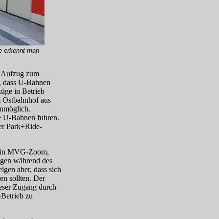
e erkennt man
r Aufzug zum
, dass U‑Bahnen
üge in Betrieb
m Ostbahnhof aus
unmöglich.
e U‑Bahnen fuhren.
er Park+
Ride-
en in MVG-Zoom,
eigen während des
igen aber, dass sich
n sollten. Der
ieser Zugang durch
Betrieb zu