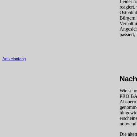
Leider h
reagiert
Ostbahnh
Bürgern 
Verhältn
Angesich
passiert,
Artikelanfang
Nach
Wie scho
PRO BAHN
Absperru
genommen
hingewie
erschein
notwendig
Die alte