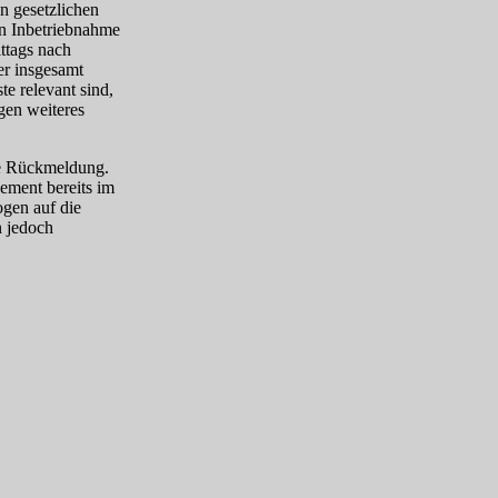
en gesetzlichen
ten Inbetriebnahme
ttags nach
er insgesamt
e relevant sind,
gen weiteres
e Rückmeldung.
ment bereits im
ogen auf die
n jedoch