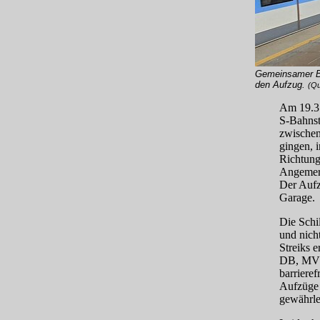
Gemeinsamer Ba
den Aufzug.
(Qu
Am 19.3.
S‑Bahnst
zwischen
gingen, 
Richtung
Angemerk
Der Aufz
Garage.
Die Schi
und nich
Streiks e
DB, MVG 
barriere
Aufzüge 
gewährle