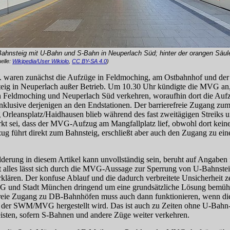
hnsteig mit U‑Bahn und S‑Bahn in Neuperlach Süd; hinter der orangen Säul
elle:
Wikipedia/User Wikiolo
,
CC BY-SA 4.0
)
 waren zunächst die Aufzüge in Feldmoching, am Ostbahnhof und de
eig in Neuperlach außer Betrieb. Um 10.30 Uhr kündigte die MVG an
 Feldmoching und Neuperlach Süd verkehren, woraufhin dort die Aufz
inklusive derjenigen an den Endstationen. Der barrierefreie Zugang zu
 Orleansplatz/Haidhausen blieb während des fast zweitägigen Streiks 
t sei, dass der MVG-Auf­zug am Mangfallplatz lief, obwohl dort kein
ug führt direkt zum Bahnsteig, erschließt aber auch den Zugang zu ein
lderung in diesem Artikel kann unvollständig sein, beruht auf Angab
t alles lässt sich durch die MVG-Aus­sage zur Sperrung von U‑Bahnst
rklären. Der konfuse Ablauf und die dadurch verbreitete Unsicherheit ze
und Stadt München dringend um eine grundsätzliche Lösung bemühe
freie Zugang zu DB-Bahn­höfen muss auch dann funktionieren, wenn d
der SWM/MVG hergestellt wird. Das ist auch zu Zeiten ohne U‑Bahn-
isten, sofern S‑Bahnen und andere Züge weiter verkehren.