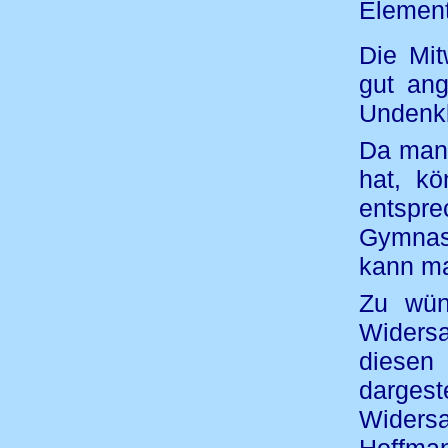
Element
Die Mi
gut ang
Undenkb
Da man 
hat, kö
entsp
Gymnas
kann ma
Zu wün
Widers
diesen
dargest
Widers