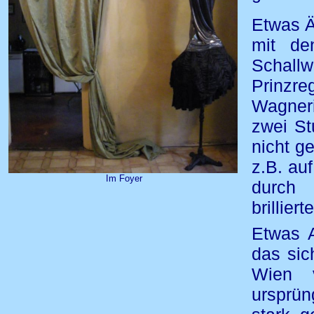
Etwas Ä
mit de
Schall
Prinzre
Wagneri
zwei St
nicht g
z.B. au
Im Foyer
durch
brillier
Etwas A
das sic
Wien v
ursprün