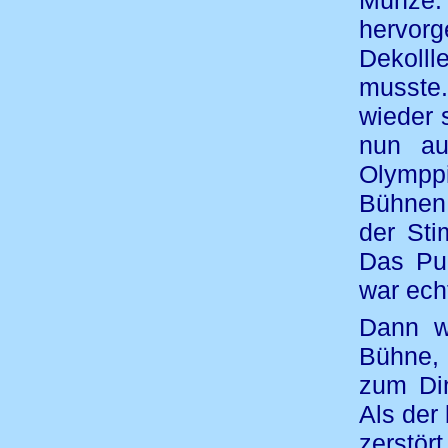
Münze. 
hervorg
Dekoll
musste.
wieder 
nun au
Olymppi
Bühnen 
der Sti
Das Pub
war ech
Dann w
Bühne, 
zum Di
Als der
zerstör