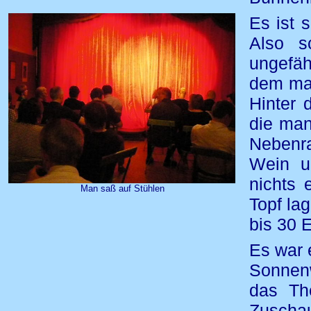
Es ist 
Also s
ungefä
dem man
Hinter 
die man 
Nebenr
Wein u
nichts
Man saß auf Stühlen
Topf la
bis 30 
Es war 
Sonnen
das Th
Zuscha