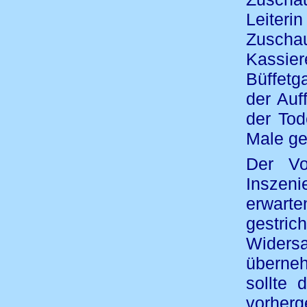
Leiter
Zusch
Kassie
Büffetg
der Auf
der Tod
Male ge
Der Vo
Inszeni
erwart
gestri
Wider
überneh
sollte
vorher