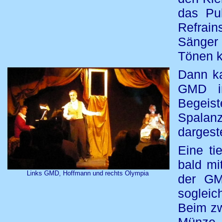
das Pub
Refrai
Sänger
Tönen k
Dann k
GMD in
Begei
Spalan
dargest
Eine ti
bald mi
Links GMD, Hoffmann und rechts Olympia
der GM
sogleic
Beim zw