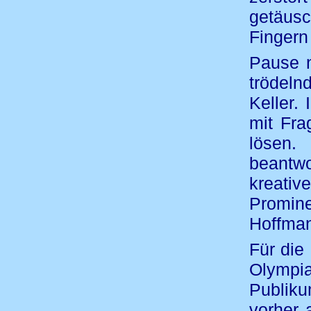
getäusc
Fingern
Pause 
trödeln
Keller.
mit Fr
lösen.
beantwo
kreativ
Promin
Hoffman
Für die
Olympia
Publiku
vorher 