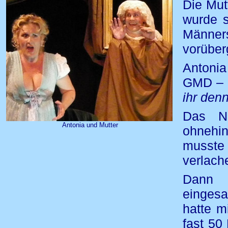
Die Mut
wurde s
Männe
vorüber
Antoni
GMD – g
ihr den
Das Na
Antonia und Mutter
ohnehi
musste
verlach
Dann 
eingesa
hatte m
fast 50