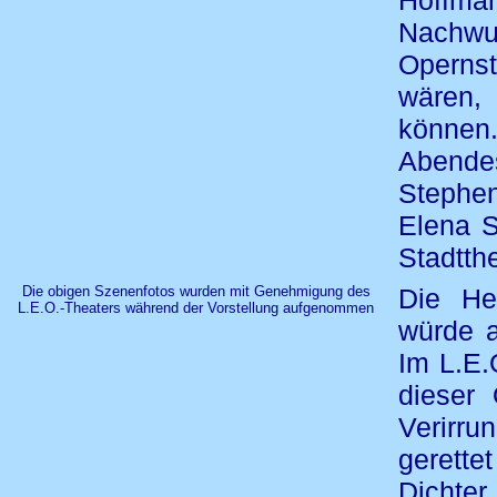
Hoffm
Nachwu
Operns
wären,
können.
Abendes
Stephen
Elena 
Stadtthe
Die obigen Szenenfotos wurden mit Genehmigung des
Die He
L.E.O.-Theaters während der Vorstellung aufgenommen
würde a
Im L.E.
dieser
Verirr
gerett
Dichter