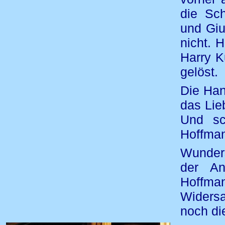
die Sc
und Giu
nicht. 
Harry K
gelöst.
Die Han
das Lie
Und sc
Hoffman
Wunders
der An
Hoffm
Widers
noch di