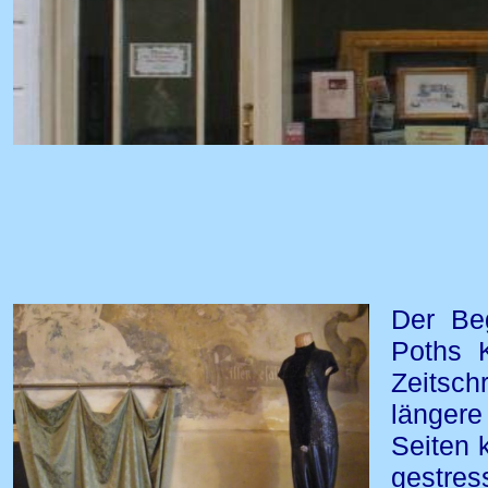
Der Be
Poths
Zeitsc
längere
Seiten 
gestres