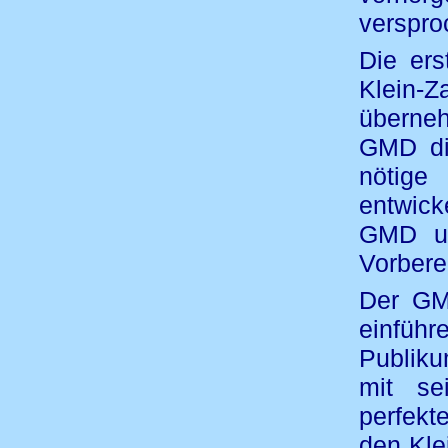
verspro
Die ers
Klein-
überneh
GMD die
nötige
entwick
GMD un
Vorbere
Der GMD
einfüh
Publiku
mit se
perfekt
den Kle