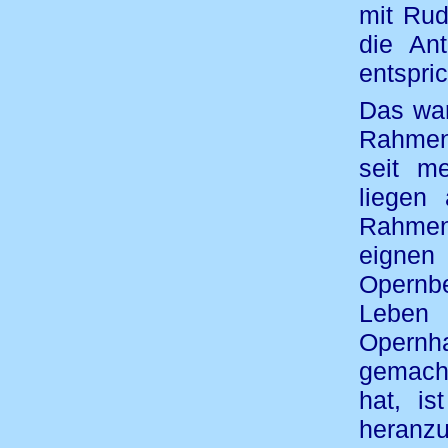
mit Ru
die An
entspric
Das war
Rahmen.
seit m
liegen
Rahmen
eignen
Opernbe
Leben 
Opernh
gemacht
hat, i
heranz