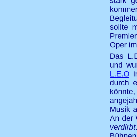
stark g
kommen
Begleit
sollte 
Premier
Oper im
Das L.
und wu
L.E.O
i
durch e
könnte,
angejah
Musik a
An der 
verdirbt
Bühnenk