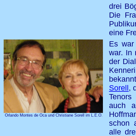
drei Bö
Die Fr
Publiku
eine Fre
Es war 
war. In
der Dia
Kenner
bekannt
Sorell
, 
Tenors
auch a
Hoffma
Orlando Montes de Oca und Christiane Sorell im L.E.O.
schon 
alle dr