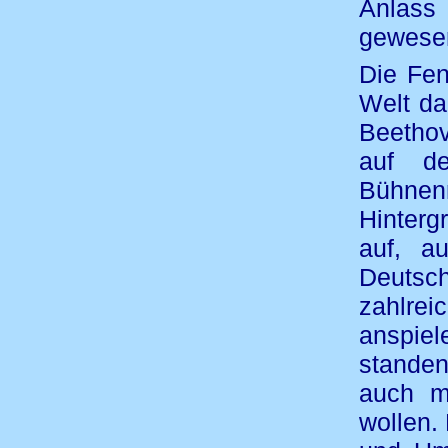
Anlass
gewese
Die Fen
Welt da
Beethov
auf de
Bühnen
Hinterg
auf, a
Deutsch
zahlre
anspiel
stande
auch mi
wollen.