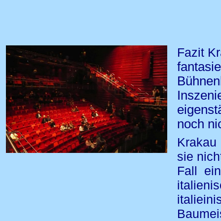
Fazit K
fanta
Bühne
Inszen
eigenst
noch ni
Krakau 
sie nich
Fall ei
italien
italie
Baumeis