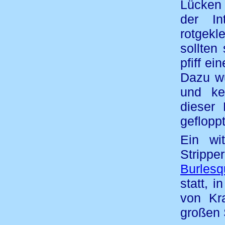
Lücken
der In
rotgekl
sollten
pfiff e
Dazu wu
und ke
dieser
geflopp
Ein wit
Strippe
Burlesq
statt, i
von Kra
großen 