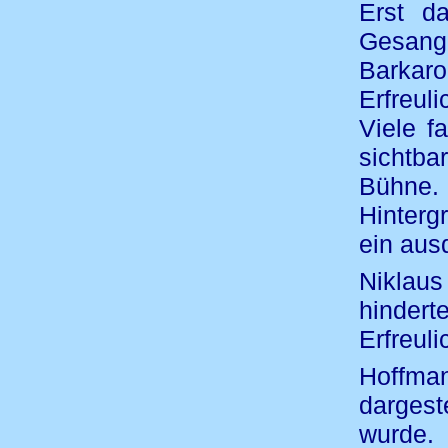
Erst d
Gesang 
Barka
Erfreul
Viele f
sichtba
Bühne
Hinterg
ein aus
Niklau
hinder
Erfreuli
Hoffma
dargest
wurde