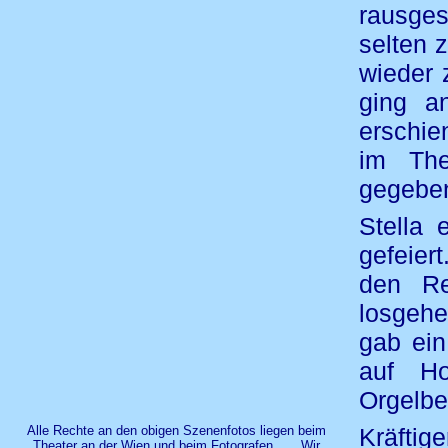
rausges
selten 
wieder 
ging a
erschie
im Th
gegebe
Stella
gefeier
den Re
losgehe
gab ein
auf Ho
Orgelbeg
Alle Rechte an den obigen Szenenfotos liegen beim
Kräfti
Theater an der Wien und beim Fotografen...... Wir