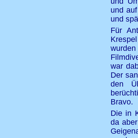
und Um
und auf
und spä
Für Ant
Krespe
wurden 
Filmdiv
war dab
Der san
den Üb
berüch
Bravo.
Die in 
da aber
Geigena