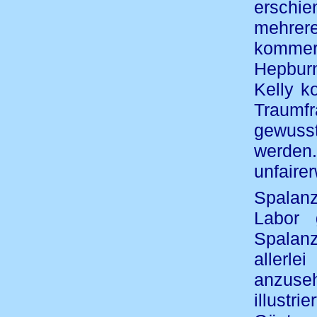
erschi
mehre
kommer
Hepbur
Kelly k
Traumf
gewusst
werden.
unfaire
Spalanz
Labor 
Spalanz
allerle
anzuse
illustr