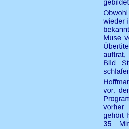
gebilde
Obwohl 
wieder 
bekannt
Muse v
Übertit
auftrat
Bild S
schlafe
Hoffman
vor, de
Progra
vorher
gehört 
35 Min