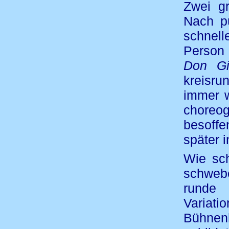
Zwei g
Nach pü
schnell
Person 
Don Gi
kreisru
immer w
choreog
besoff
später 
Wie sch
schweb
runde 
Variat
Bühnen