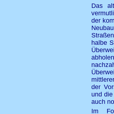
Das al
vermutl
der kom
Neubau
Straße
halbe S
Überwei
abhole
nachz
Überwe
mittler
der Vor
und die
auch no
Im Foy