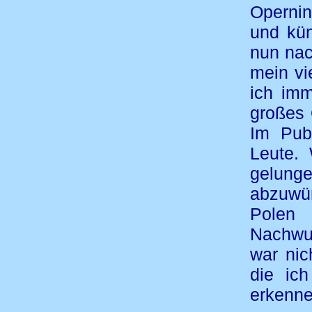
Opernin
und kün
nun nac
mein vi
ich imm
großes 
Im Pub
Leute. 
gelung
abzuwür
Polen 
Nachwu
war nic
die ic
erkenne