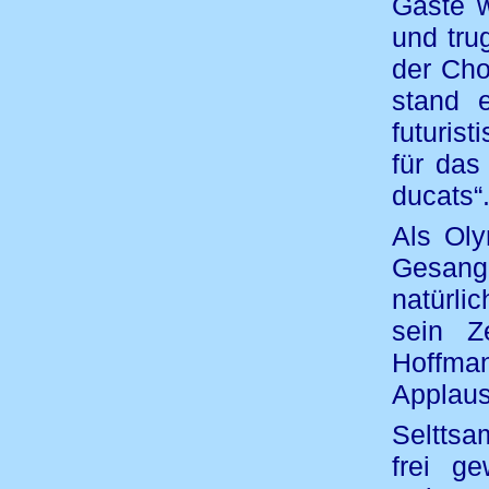
Gäste 
und tru
der Cho
stand 
futuris
für das
ducats“
Als Oly
Gesang 
natürli
sein Z
Hoffman
Applaus
Selttsa
frei g