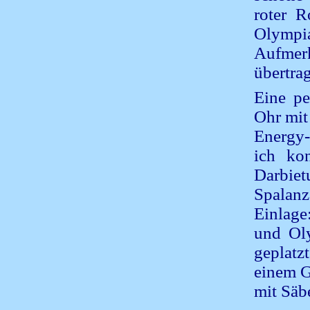
roter R
Olympi
Aufmer
übertra
Eine pe
Ohr mit
Energy-
ich kon
Darbiet
Spalanz
Einlage
und Ol
geplatz
einem G
mit Säb