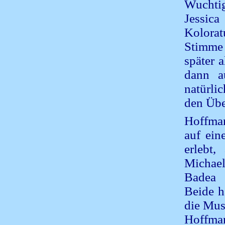
Wuchtig
Jessica
Kolorat
Stimme 
später a
dann a
natürl
den Übe
Hoffman
auf ein
erlebt,
Michae
Badea d
Beide h
die Mus
Hoffman