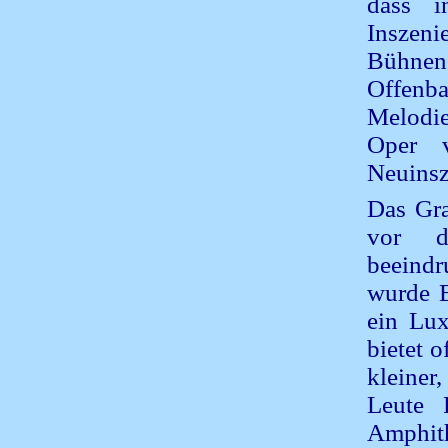
dass i
Inszeni
Bühnen
Offenb
Melodi
Oper 
Neuinsz
Das Gra
vor d
beeindr
wurde E
ein Lux
bietet o
kleiner
Leute 
Amphith