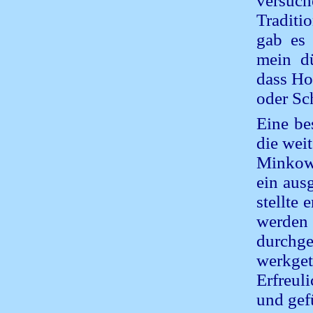
versuc
Traditi
gab es 
mein dü
dass Ho
oder Sch
Eine be
die wei
Minkows
ein aus
stellte
werden
durchge
werkge
Erfreul
und gef