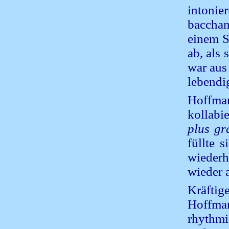
intonie
bacchan
einem S
ab, als
war aus
lebendi
Hoffman
kollabi
plus gr
füllte 
wiederh
wieder 
Kräftig
Hoffma
rhythm