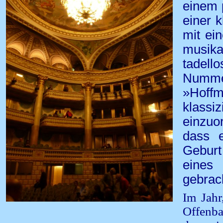
einem 
einer 
mit ein
musika
tadell
Numme
»Hof
klassi
einzuo
dass 
Geburt
eines
gebrach
Im Jahr
Offenba