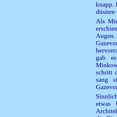
knapp. 
düstere 
Als Mir
erschie
Augen.
Gazev
hervorr
gab es
Minkow
schritt
sang s
Gazevor
Sinnlic
etwas 
Archite