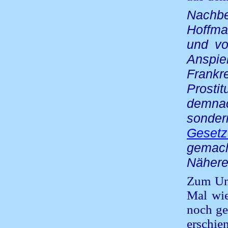
Nachbe
Hoffma
und vol
Anspi
Frankr
Prosti
demnac
sonde
Gesetz
gemach
Nähere
Zum Umb
Mal wie
noch ge
erschi