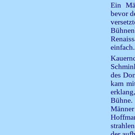
Ein Mä
bevor d
versetz
Bühnenb
Renais
einfach.
Kauernd
Schmink
des Don
kam mit
erklang
Bühne. 
Männer
Hoffma
strahle
der aufh