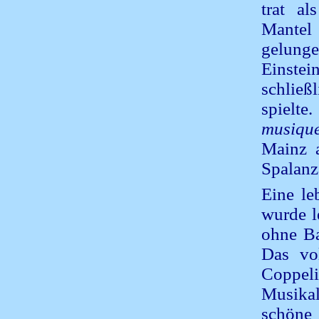
trat al
Mantel 
gelung
Einste
schlie
spielt
musiqu
Mainz a
Spalanza
Eine le
wurde l
ohne Ba
Das vo
Coppel
Musikal
schöne 