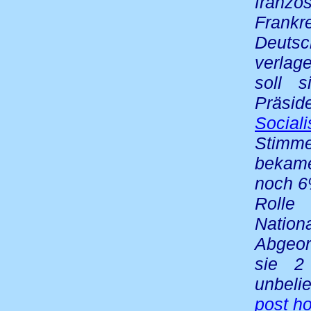
franz
Frank
Deutsc
verlag
soll s
Präsi
Sociali
Stimme
bekame
noch 6%
Roll
Nation
Abgeor
sie 2
unbeli
post ho