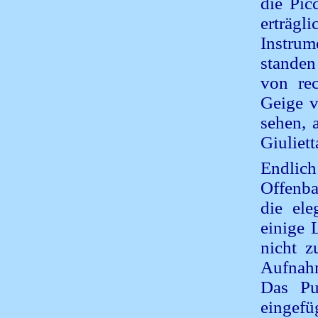
die Pic
erträgl
Instrum
standen
von rec
Geige v
sehen, 
Giuliett
Endlic
Offenba
die ele
einige 
nicht z
Aufnah
Das Pu
eingefü