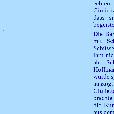
echten
Giuliet
dass s
begeist
iTA
Die Bar
mit Sc
Schüsse
ihm nic
ab. Sc
Hoffma
wurde s
auszog
Giuliet
brachte
die Kur
aus dem