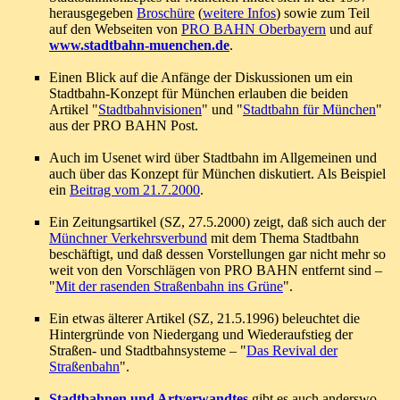
herausgegeben
Broschüre
(
weitere Infos
) sowie zum Teil
auf den Webseiten von
PRO BAHN Oberbayern
und auf
www.stadtbahn-muenchen.de
.
Einen Blick auf die Anfänge der Diskussionen um ein
Stadtbahn-Konzept für München erlauben die beiden
Artikel "
Stadtbahnvisionen
" und "
Stadtbahn für München
"
aus der PRO BAHN Post.
Auch im Usenet wird über Stadtbahn im Allgemeinen und
auch über das Konzept für München diskutiert. Als Beispiel
ein
Beitrag vom 21.7.2000
.
Ein Zeitungsartikel (SZ, 27.5.2000) zeigt, daß sich auch der
Münchner Verkehrsverbund
mit dem Thema Stadtbahn
beschäftigt, und daß dessen Vorstellungen gar nicht mehr so
weit von den Vorschlägen von PRO BAHN entfernt sind –
"
Mit der rasenden Straßenbahn ins Grüne
".
Ein etwas älterer Artikel (SZ, 21.5.1996) beleuchtet die
Hintergründe von Niedergang und Wiederaufstieg der
Straßen- und Stadtbahnsysteme – "
Das Revival der
Straßenbahn
".
Stadtbahnen und Artverwandtes
gibt es auch anderswo